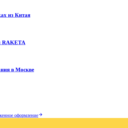
ах из Китая
вки RAKETA
ния в Москве
женное оформление