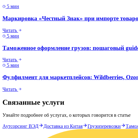
5 мин
Маркировка «Честный Знак» при импорте товаро
Читать
5 мин
Таможенное оформление грузов: пошаговый guid
Читать
5 мин
Фулфилмент для маркетплейсов: Wildberries, Ozo
Читать
Связанные услуги
Узнайте подробнее об услугах, о которых говорится в статье
Аутсорсинг ВЭД
Доставка из Китая
Грузоперевозки
Тамо