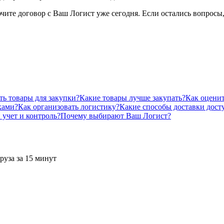
чите договор с Ваш Логист уже сегодня. Если остались вопросы, 
ть товары для закупки?
Какие товары лучше закупать?
Как оценит
ками?
Как организовать логистику?
Какие способы доставки дос
 учет и контроль?
Почему выбирают Ваш Логист?
руза за 15 минут