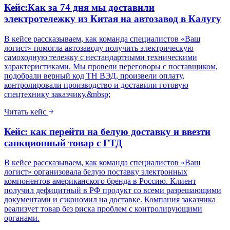
Кейс:Как за 74 дня мы доставили
электротележку из Китая на автозавод в Калугу
В кейсе рассказываем, как команда специалистов «Ваш
логист» помогла автозаводу получить электрическую
самоходную тележку с нестандартными техническими
характеристиками. Мы провели переговоры с поставщиком,
подобрали верный код ТН ВЭД, произвели оплату,
контролировали производство и доставили готовую
спецтехнику заказчику.&nbsp;
Читать кейс
Кейс: как перейти на белую доставку и ввезти
санкционный товар с ГТД
В кейсе рассказываем, как команда специалистов «Ваш
логист» организовала белую поставку электронных
компонентов американского бренда в Россию. Клиент
получил дефицитный в РФ продукт со всеми разрешающими
документами и сэкономил на доставке. Компания заказчика
реализует товар без риска проблем с контролирующими
органами.