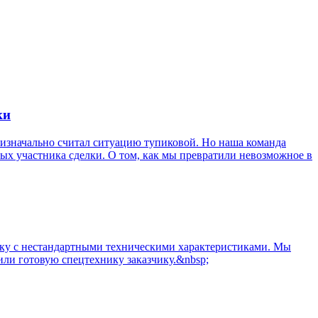
ки
т изначально считал ситуацию тупиковой. Но наша команда
ных участника сделки. О том, как мы превратили невозможное в
ежку с нестандартными техническими характеристиками. Мы
или готовую спецтехнику заказчику.&nbsp;