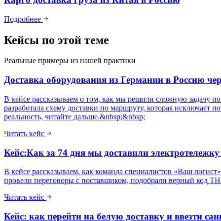
Подробнее
Кейсы по этой теме
Реальные примеры из нашей практики
Доставка оборудования из Германии в Россию че
В кейсе рассказываем о том, как мы решили сложную задачу п
разработала схему доставки по маршруту, которая исключает п
реальность, читайте дальше.&nbsp;&nbsp;
Читать кейс
Кейс:Как за 74 дня мы доставили электротележку
В кейсе рассказываем, как команда специалистов «Ваш логис
провели переговоры с поставщиком, подобрали верный код ТН 
Читать кейс
Кейс: как перейти на белую доставку и ввезти с