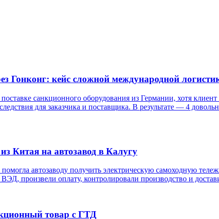
рез Гонконг: кейс сложной международной логисти
о поставке санкционного оборудования из Германии, хотя клиен
оследствия для заказчика и поставщика. В результате — 4 доволь
 из Китая на автозавод в Калугу
т» помогла автозаводу получить электрическую самоходную тел
ВЭД, произвели оплату, контролировали производство и достав
анкционный товар с ГТД