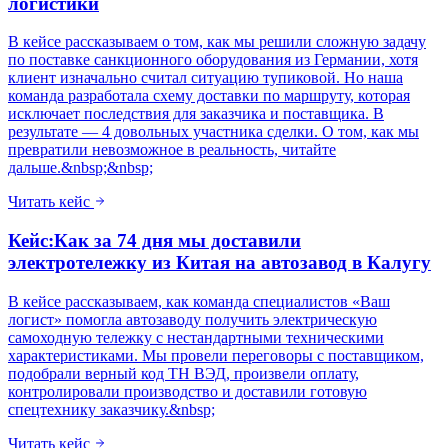
логистики
В кейсе рассказываем о том, как мы решили сложную задачу
по поставке санкционного оборудования из Германии, хотя
клиент изначально считал ситуацию тупиковой. Но наша
команда разработала схему доставки по маршруту, которая
исключает последствия для заказчика и поставщика. В
результате — 4 довольных участника сделки. О том, как мы
превратили невозможное в реальность, читайте
дальше.&nbsp;&nbsp;
Читать кейс
Кейс:Как за 74 дня мы доставили
электротележку из Китая на автозавод в Калугу
В кейсе рассказываем, как команда специалистов «Ваш
логист» помогла автозаводу получить электрическую
самоходную тележку с нестандартными техническими
характеристиками. Мы провели переговоры с поставщиком,
подобрали верный код ТН ВЭД, произвели оплату,
контролировали производство и доставили готовую
спецтехнику заказчику.&nbsp;
Читать кейс